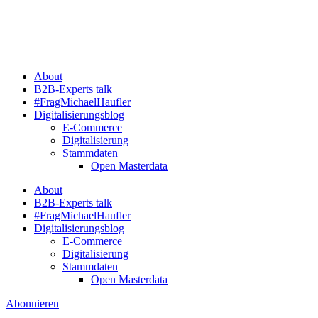
Zum
Inhalt
springen
About
B2B-Experts talk
#FragMichaelHaufler
Digitalisierungsblog
E-Commerce
Digitalisierung
Stammdaten
Open Masterdata
About
B2B-Experts talk
#FragMichaelHaufler
Digitalisierungsblog
E-Commerce
Digitalisierung
Stammdaten
Open Masterdata
Abonnieren