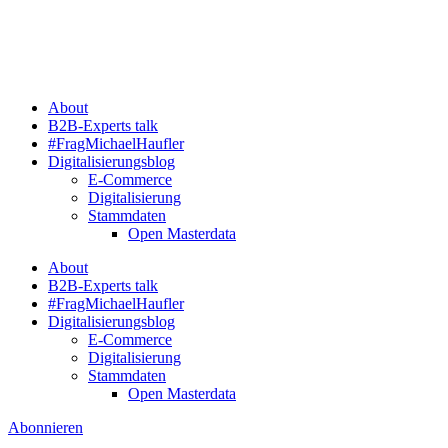
Zum
Inhalt
springen
About
B2B-Experts talk
#FragMichaelHaufler
Digitalisierungsblog
E-Commerce
Digitalisierung
Stammdaten
Open Masterdata
About
B2B-Experts talk
#FragMichaelHaufler
Digitalisierungsblog
E-Commerce
Digitalisierung
Stammdaten
Open Masterdata
Abonnieren