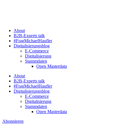
Zum
Inhalt
springen
About
B2B-Experts talk
#FragMichaelHaufler
Digitalisierungsblog
E-Commerce
Digitalisierung
Stammdaten
Open Masterdata
About
B2B-Experts talk
#FragMichaelHaufler
Digitalisierungsblog
E-Commerce
Digitalisierung
Stammdaten
Open Masterdata
Abonnieren