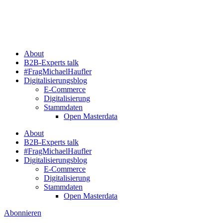
Zum
Inhalt
springen
About
B2B-Experts talk
#FragMichaelHaufler
Digitalisierungsblog
E-Commerce
Digitalisierung
Stammdaten
Open Masterdata
About
B2B-Experts talk
#FragMichaelHaufler
Digitalisierungsblog
E-Commerce
Digitalisierung
Stammdaten
Open Masterdata
Abonnieren