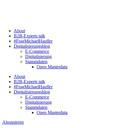
Zum
Inhalt
springen
About
B2B-Experts talk
#FragMichaelHaufler
Digitalisierungsblog
E-Commerce
Digitalisierung
Stammdaten
Open Masterdata
About
B2B-Experts talk
#FragMichaelHaufler
Digitalisierungsblog
E-Commerce
Digitalisierung
Stammdaten
Open Masterdata
Abonnieren