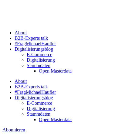
Zum
Inhalt
springen
About
B2B-Experts talk
#FragMichaelHaufler
Digitalisierungsblog
E-Commerce
Digitalisierung
Stammdaten
Open Masterdata
About
B2B-Experts talk
#FragMichaelHaufler
Digitalisierungsblog
E-Commerce
Digitalisierung
Stammdaten
Open Masterdata
Abonnieren