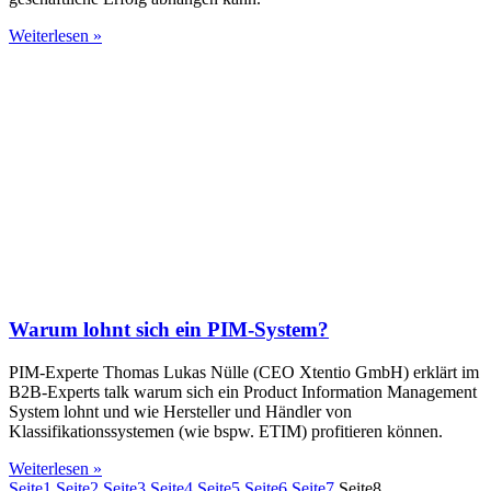
Weiterlesen »
Warum lohnt sich ein PIM-System?
PIM-Experte Thomas Lukas Nülle (CEO Xtentio GmbH) erklärt im
B2B-Experts talk warum sich ein Product Information Management
System lohnt und wie Hersteller und Händler von
Klassifikationssystemen (wie bspw. ETIM) profitieren können.
Weiterlesen »
Seite
1
Seite
2
Seite
3
Seite
4
Seite
5
Seite
6
Seite
7
Seite
8