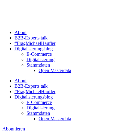
Zum
Inhalt
springen
About
B2B-Experts talk
#FragMichaelHaufler
Digitalisierungsblog
E-Commerce
Digitalisierung
Stammdaten
Open Masterdata
About
B2B-Experts talk
#FragMichaelHaufler
Digitalisierungsblog
E-Commerce
Digitalisierung
Stammdaten
Open Masterdata
Abonnieren