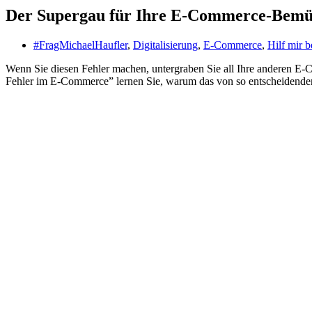
Der Supergau für Ihre E-Commerce-Bemü
#FragMichaelHaufler
,
Digitalisierung
,
E-Commerce
,
Hilf mir b
Wenn Sie diesen Fehler machen, untergraben Sie all Ihre anderen E-
Fehler im E-Commerce” lernen Sie, warum das von so entscheidender