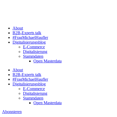
Zum
Inhalt
springen
About
B2B-Experts talk
#FragMichaelHaufler
Digitalisierungsblog
E-Commerce
Digitalisierung
Stammdaten
Open Masterdata
About
B2B-Experts talk
#FragMichaelHaufler
Digitalisierungsblog
E-Commerce
Digitalisierung
Stammdaten
Open Masterdata
Abonnieren