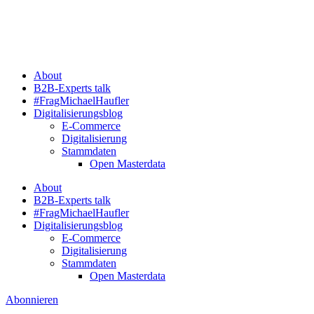
Zum
Inhalt
springen
About
B2B-Experts talk
#FragMichaelHaufler
Digitalisierungsblog
E-Commerce
Digitalisierung
Stammdaten
Open Masterdata
About
B2B-Experts talk
#FragMichaelHaufler
Digitalisierungsblog
E-Commerce
Digitalisierung
Stammdaten
Open Masterdata
Abonnieren